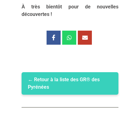
Une remarque, une question,
une suggestion ?
Si vous avez déjà arpenté les sentiers de cet
itinéraire, votre retour sur votre expérience
est le bienvenu ! Laissez un commentaire ci-
dessous pour partager votre ressenti. Si
vous êtes tenté(e) par ce parcours, mais que
vous avez des interrogations, n’hésitez pas
non plus à les poser en commentaire, j’y
répondrai ! Enfin si vous préférez, je suis
également joignable par mail (formulaire en
page « à propos »).
À très bientôt pour de nouvelles
découvertes !