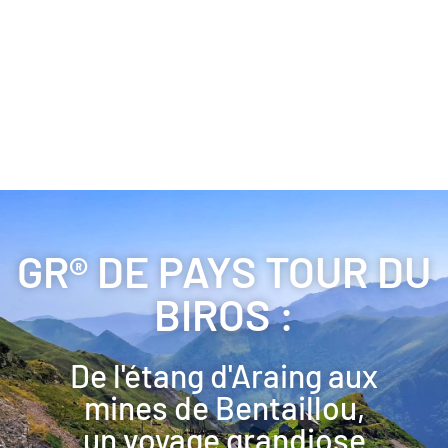
GR® DE PAYS TOUR DU
BIROS :
De l'étang d'Araing aux
mines de Bentaillou,
un voyage grandiose