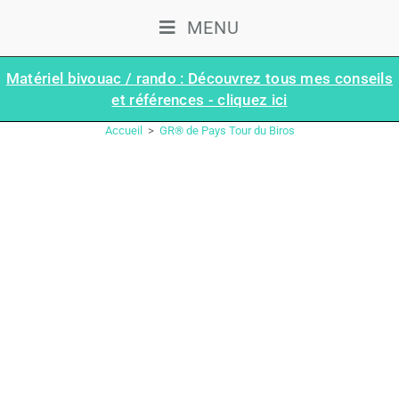
MENU
Matériel bivouac / rando : Découvrez tous mes conseils
et références - cliquez ici
GR10 : LA GRANDE TRAVERSÉE DES PYRÉNÉES À PIED
Accueil
>
GR® de Pays Tour du Biros