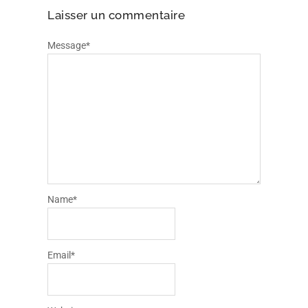
← Retour à la liste des GR® des
Pyrénées
Laisser un commentaire
Message
*