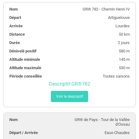
GR® 782 - Chemin Henri IV
Artiguelouve
Lourdes
50 km
2 jours
580 m
145 m
530 m
Toutes saisons
Descriptif GR®782
Voir le descriptif
GR® de Pays - Tour de la Vallée
d'Ossau
Eaux-Chaudes