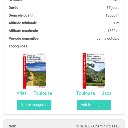
35 jours
13600 m
1 m
1632 m
Juin à octobre
Arles → Toulouse
Toulouse → Jaca
Voir le topoguide
Voir le topoguide
GR® 108 - Chemin d'Ossau