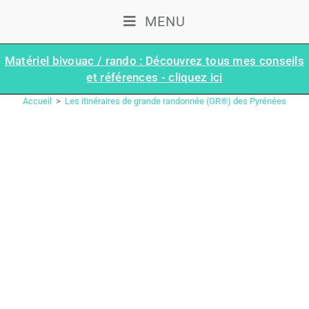
MENU
Matériel bivouac / rando : Découvrez tous mes conseils
et références - cliquez ici
LES ITINÉRAIRES DE GRANDE RANDONNÉE (GR®) DES PYRÉNÉES
Accueil
>
Les itinéraires de grande randonnée (GR®) des Pyrénées