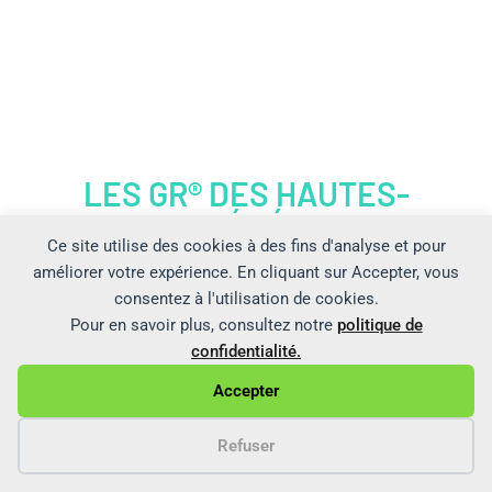
LES GR® DES HAUTES-
PYRÉNÉES
Ce site utilise des cookies à des fins d'analyse et pour
améliorer votre expérience. En cliquant sur Accepter, vous
consentez à l'utilisation de cookies.
Pour en savoir plus, consultez notre
politique de
GR® 101 - CHEMIN DE L'OUEST DE
confidentialité.
BIGORRE
Accepter
Nogaro – Col de Saucède
Refuser
5 jours