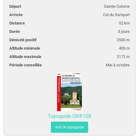
Sainte-Colome
Col du Somport
52 km
3 jours
2500 m
405 m
2172 m
Mai à octobre
Topoguide GR®108
Voir le topoguide