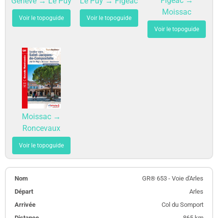
Figeac →
Le Puy → Figeac
Genève → Le Puy
Moissac
Voir le topoguide
Voir le topoguide
Voir le topoguide
Moissac →
Roncevaux
Voir le topoguide
GR® 653 - Voie d'Arles
Arles
Col du Somport
865 km