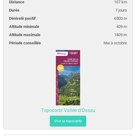
107 km
7 jours
6500 m
409 m
1809 m
Mai à octobre
Topocarte Vallée d'Ossau
Voir la topocarte