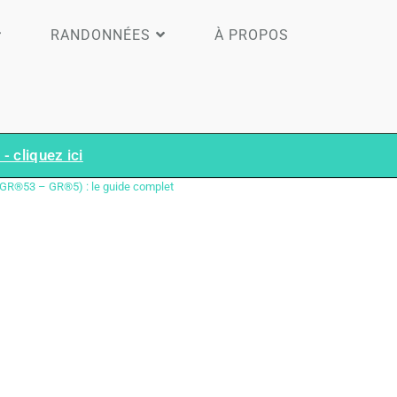
RANDONNÉES
À PROPOS
- cliquez ici
GR®53 – GR®5) : le guide complet