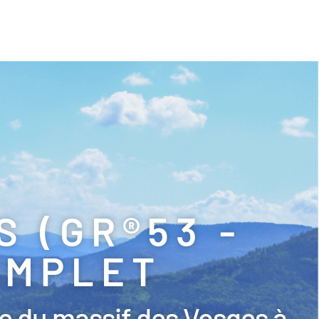
 (GR®53 -
COMPLET
ée du massif des Vosges à