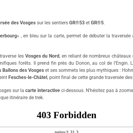
ersée des Vosges
sur les sentiers
GR®53
et
GR®5
.
erbourg
« , en bleu sur la carte, permet de débuter la traversée
 traverse les
Vosges du Nord
, en reliant de nombreux châteaux (
iques forêts. Il prend fin près du Donon, au col de l’Engin. 
es Ballons des Vosges
et ses sommets les plus mythiques : Hohn
teint
Fesches-le-Châtel
, point final de cette grande traversée d
osges sur la
carte interactive
ci-dessous. N’hésitez pas à zoomer 
ue itinéraire de trek.