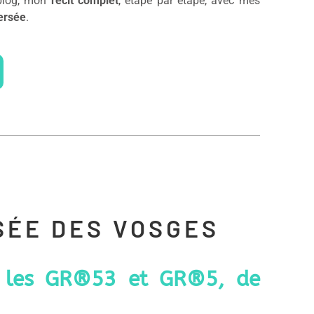
 blog, mon
récit complet
, étape par étape, avec mes
versée
.
SÉE DES VOSGES
ar les GR®53 et GR®5, de