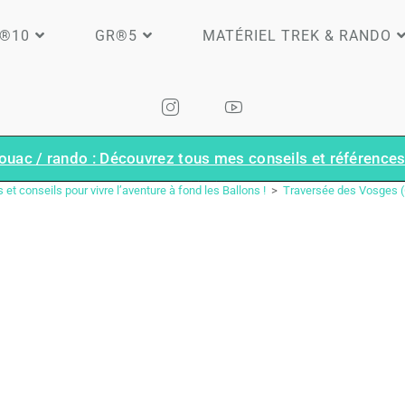
®10
GR®5
MATÉRIEL TREK & RANDO
ouac / rando : Découvrez tous mes conseils et références 
TRAVERSÉE DES VOSGES (GR®53 – GR®5) : LE GUIDE COMPLET
 et conseils pour vivre l’aventure à fond les Ballons !
>
Traversée des Vosges (