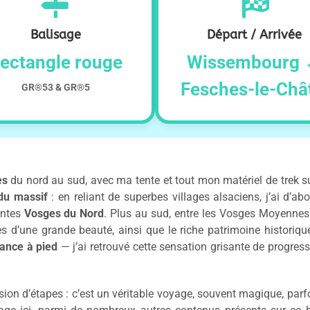
Balisage
Départ / Arrivée
ectangle rouge
Wissembourg
Fesches-le-Châ
GR®53 & GR®5
es
du nord au sud, avec ma tente et tout mon matériel de trek su
 du massif
: en reliant de superbes villages alsaciens, j’ai d’a
antes
Vosges du Nord
. Plus au sud, entre les Vosges Moyennes
tes d’une grande beauté, ainsi que le riche patrimoine historiq
rance à pied
— j’ai retrouvé cette sensation grisante de progress
ion d’étapes : c’est un véritable voyage, souvent magique, parf