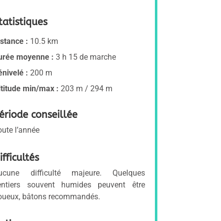
tatistiques
istance :
10.5 km
urée moyenne :
3 h 15 de marche
énivelé :
200 m
ltitude min/max :
203 m / 294 m
ériode conseillée
oute l’année
ifficultés
ucune difficulté majeure. Quelques
entiers souvent humides peuvent être
oueux, bâtons recommandés.