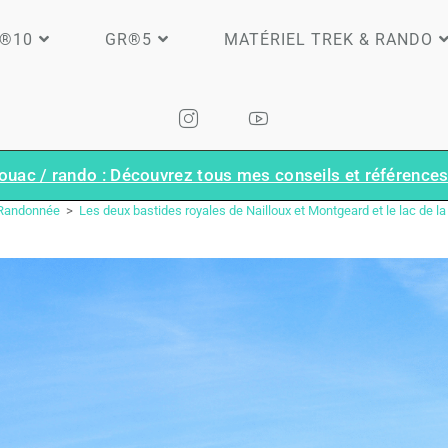
®10
GR®5
MATÉRIEL TREK & RANDO
ouac / rando : Découvrez tous mes conseils et références 
BLOG
Randonnée
>
Les deux bastides royales de Nailloux et Montgeard et le lac de 