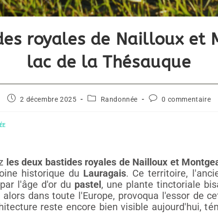
des royales de Nailloux et 
lac de la Thésauque
2 décembre 2025
Randonnée
0 commentaire
ÉE
ez
les deux bastides royales de Nailloux et Montge
oine historique du
Lauragais
. Ce territoire, l'anci
ar l'âge d'or du
pastel
, une plante tinctoriale b
t alors dans toute l'Europe, provoqua l'essor de c
chitecture reste encore bien visible aujourd'hui, t