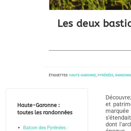
Les deux basti
ÉTIQUETTES
:
HAUTE-GARONNE
,
PYRÉNÉES
,
RANDONN
Découvr
et patrim
Haute-Garonne :
marquée p
toutes les randonnées
s'étendai
dont l'ar
Balcon des Pyrénées :