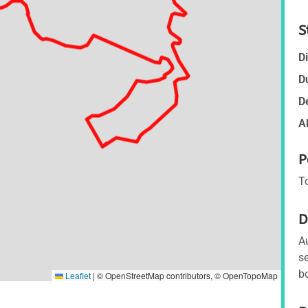
S
D
D
D
A
P
T
D
A
s
b