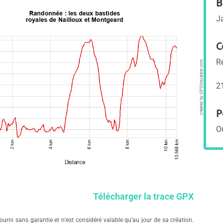
B
J
C
R
2
P
O
Télécharger la trace GPX
ourni sans garantie et n’est considéré valable qu’au jour de sa création.