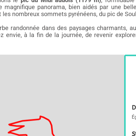
gnons le
pic du Midi audois (1179 m)
, formidable
e magnifique panorama, bien aidés par une belle t
et les nombreux sommets pyrénéens, du pic de Sou
rbe randonnée dans des paysages charmants, a
z envie, à la fin de la journée, de revenir explo
D
É
S