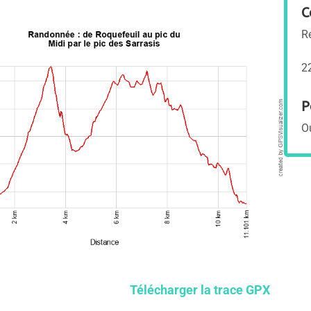
C
R
2
P
O
Télécharger la trace GPX