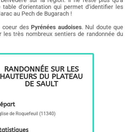
 belvédère sur la région. Il ne reste plus qu'à
able d'orientation qui permet d'identifier les
larac au Pech de Bugarach !
u coeur des
Pyrénées audoises
. Nul doute que
rer les très nombreux sentiers de randonnée du
RANDONNÉE SUR LES
HAUTEURS DU PLATEAU
DE SAULT
épart
glise de Roquefeuil (11340)
tatistiques