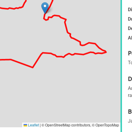
D
D
D
A
P
T
D
A
r
B
J