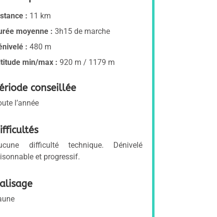
istance :
11 km
urée moyenne :
3h15 de marche
énivelé :
480 m
ltitude min/max :
920 m / 1179 m
ériode conseillée
oute l’année
ifficultés
ucune difficulté technique. Dénivelé
aisonnable et progressif.
alisage
aune