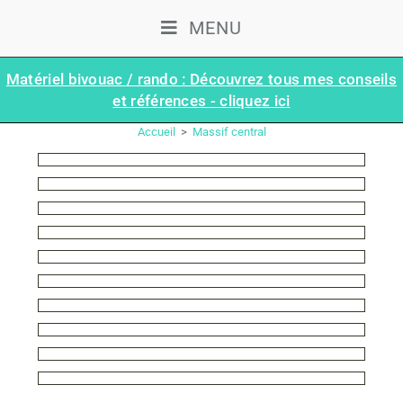
MENU
Matériel bivouac / rando : Découvrez tous mes conseils
et références - cliquez ici
MASSIF CENTRAL
Accueil
>
Massif central