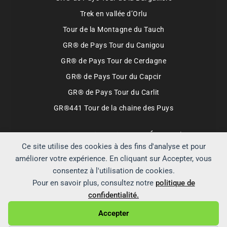
Trek en vallée d’Orlu
Tour de la Montagne du Tauch
GR® de Pays Tour du Canigou
GR® de Pays Tour de Cerdagne
GR® de Pays Tour du Capcir
GR® de Pays Tour du Carlit
GR®441 Tour de la chaine des Puys
Partenaires qui soutiennent Échappées
Montagnardes
Ce site utilise des cookies à des fins d'analyse et pour
améliorer votre expérience. En cliquant sur Accepter, vous
Boutique FFRandonnée
Lyophilisé & Co
consentez à l'utilisation de cookies.
Decathlon.fr
Hardloop.fr
Cimalp
Pour en savoir plus, consultez notre
politique de
ALPINISTE.FR
Booking.com
confidentialité.
Accepter