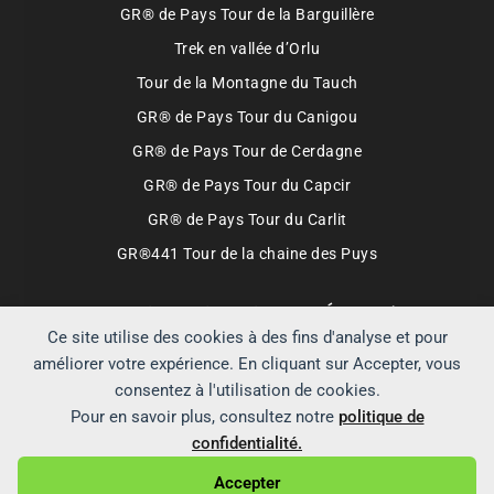
GR® de Pays Tour de la Barguillère
Trek en vallée d’Orlu
Tour de la Montagne du Tauch
GR® de Pays Tour du Canigou
GR® de Pays Tour de Cerdagne
GR® de Pays Tour du Capcir
GR® de Pays Tour du Carlit
GR®441 Tour de la chaine des Puys
Partenaires qui soutiennent Échappées
Montagnardes
Ce site utilise des cookies à des fins d'analyse et pour
améliorer votre expérience. En cliquant sur Accepter, vous
Boutique FFRandonnée
Lyophilisé & Co
consentez à l'utilisation de cookies.
Decathlon.fr
Hardloop.fr
Cimalp
Pour en savoir plus, consultez notre
politique de
ALPINISTE.FR
Booking.com
confidentialité.
Accepter