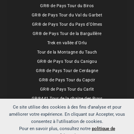
GR® de Pays Tour du Biros
GR® de Pays Tour du Val du Garbet
GR® de Pays Tour du Pays d’Olmes
GR® de Pays Tour de la Barguillère
Trek en vallée d’Orlu
Tour de la Montagne du Tauch
GR® de Pays Tour du Canigou
GR® de Pays Tour de Cerdagne
GR® de Pays Tour du Capcir
GR® de Pays Tour du Carlit
GR®441 Tour de la chaine des Puys
Ce site utilise des cookies à des fins d'analyse et pour
Partenaires qui soutiennent Échappées
améliorer votre expérience. En cliquant sur Accepter, vous
Montagnardes
consentez à l'utilisation de cookies.
Pour en savoir plus, consultez notre
politique de
Boutique FFRandonnée
Lyophilisé & Co