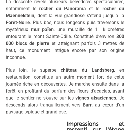
La descente révèle plusieurs belvédères spectaculaires,
notamment le
rocher du Panorama
et le
rocher du
Maennelstein
, dont la vue grandiose s’étend jusqu’à la
Forêt-Noire
. Plus bas, nous longeons puis traversons le
mystérieux
mur païen
, une muraille de 11 kilomètres
entourant le mont Sainte-Odile. Constitué d’environ
300
000 blocs de pierre
et atteignant parfois 3 mètres de
haut, ce monument intrigue encore par son origine
inconnue.
Plus loin, le superbe
château du Landsberg
, en
restauration, constitue un autre moment fort de cette
journée riche en découvertes. Je marche ensuite dans la
forêt, en profitant du parfum des fleurs d’acacias, avant
que le sentier ne s’ouvre sur les
vignes alsaciennes
. Je
descends alors tranquillement vers
Barr
, au cœur d’un
paysage typique et grandiose.
Impressions et
ressenti sur l'étape