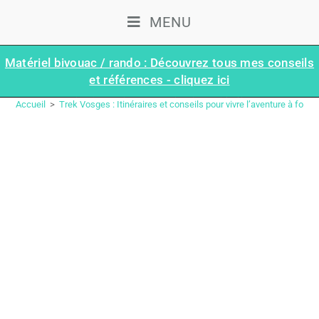
MENU
Matériel bivouac / rando : Découvrez tous mes conseils
et références - cliquez ici
ÉTAPE 12 : MAISON FORESTIÈRE DE WELSCHBRUCH – BARR | TRAVERSÉE DES VOSGES (GR®53–GR®5)
Accueil
>
Trek Vosges : Itinéraires et conseils pour vivre l’aventure à fond l