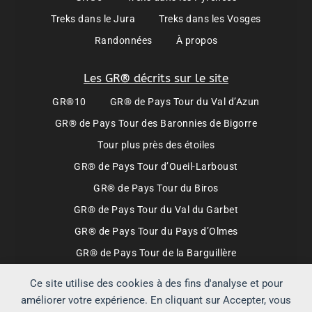
Treks dans le Jura
Treks dans les Vosges
Randonnées
À propos
Les GR® décrits sur le site
GR®10
GR® de Pays Tour du Val d’Azun
GR® de Pays Tour des Baronnies de Bigorre
Tour plus près des étoiles
GR® de Pays Tour d’Oueil-Larboust
GR® de Pays Tour du Biros
GR® de Pays Tour du Val du Garbet
GR® de Pays Tour du Pays d’Olmes
GR® de Pays Tour de la Barguillère
Trek en vallée d’Orlu
Ce site utilise des cookies à des fins d'analyse et pour
Tour de la Montagne du Tauch
améliorer votre expérience. En cliquant sur Accepter, vous