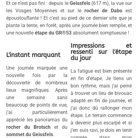
Et ce n’est pas fini : depuis le
Geissfels
(617 m), la vue sur
les Vosges Moyennes et sur le
rocher de Dabo
est
époustouflante ! Et c’est au pied de ce dernier site que je
plante la tente, en forêt, après une journée bien remplie, et
une nouvelle
étape du GR®53
absolument somptueuse !
Impressions et
ressenti sur l'étape
L'instant marquant
du jour
Une journée marquée une
La fatigue est bien présente
nouvelle fois par la
en fin d’étape. Je tiens un
découverte de nombreux
bon rythme, mais j’ai peiné
lieux magnifiques. Après
à trouver un lieu de bivouac
une semaine sans
adapté en fin de journée, et
beaucoup de points de vue,
j’ai donc dû rallonger mon
j’ai particulièrement
étape. Le terrain commence
apprécié les panoramas du
à devenir plus escarpé et si
rocher du Brotsch
et du
j’en suis ravi, je dois en tenir
sommet du Geissfels
.
compte dans mon