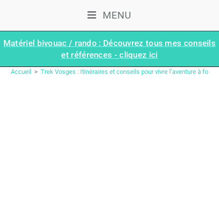
MENU
Matériel bivouac / rando : Découvrez tous mes conseils
et références - cliquez ici
ÉTAPE 7 : COL DE SAVERNE – DABO | TRAVERSÉE DES VOSGES (GR®53–GR®5)
Accueil
>
Trek Vosges : Itinéraires et conseils pour vivre l’aventure à fond l