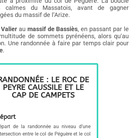
te à proximité du col de Péguère. La boucle
ts calmes du Massatois, avant de gagner
gées du massif de l’Arize.
Valier
au
massif de Bassiès
, en passant par le
 multitude de sommets pyrénéens, alors qu'au
zon. Une randonnée à faire par temps clair pour
e
.
RANDONNÉE : LE ROC DE
PEYRE CAUSSILE ET LE
CAP DE CAMPETS
épart
épart de la randonnée au niveau d’une
tersection entre le col de Péguère et le col