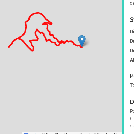
d
S
D
D
D
A
P
T
D
P
h
c