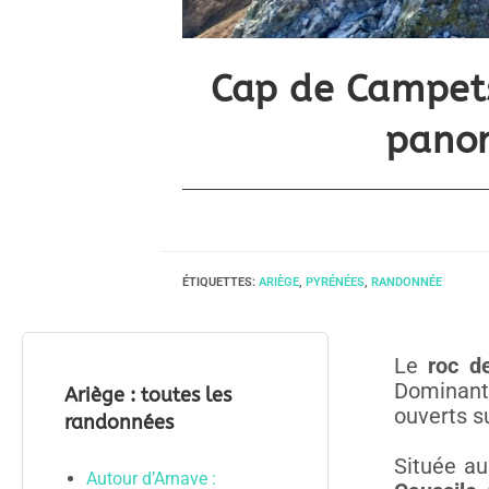
Cap de Campets
panor
ÉTIQUETTES
:
ARIÈGE
,
PYRÉNÉES
,
RANDONNÉE
Le
roc d
Dominant 
Ariège : toutes les
ouverts s
randonnées
Située a
Autour d’Arnave :