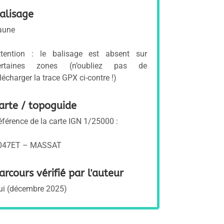
alisage
aune
ttention : le balisage est absent sur
ertaines zones (n’oubliez pas de
lécharger la trace GPX ci-contre !)
arte / topoguide
éférence de la carte IGN 1/25000 :
047ET – MASSAT
arcours vérifié par l'auteur
ui (décembre 2025)