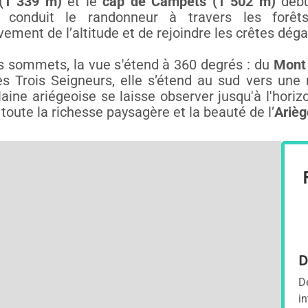
 (1 339 m)
et le
cap de Campets (1 502 m)
débu
 conduit le randonneur à travers les forê
vement de l’altitude et de rejoindre les crêtes déga
s sommets, la vue s'étend à 360 degrés : du
Mont 
s Trois Seigneurs, elle s’étend au sud vers une
plaine ariégeoise se laisse observer jusqu'à l'hori
toute la richesse paysagère et la beauté de l’
Arièg
D
D
in