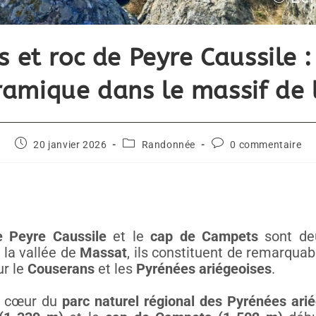
 et roc de Peyre Caussile 
amique dans le massif de l
20 janvier 2026
Randonnée
0 commentaire
e Peyre Caussile
et le
cap de Campets
sont d
la vallée de
Massat
, ils constituent de remarqua
ur le
Couserans
et les
Pyrénées ariégeoises
.
u cœur du
parc naturel régional des Pyrénées ari