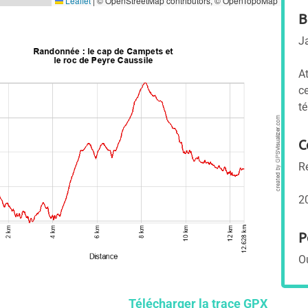
B
J
A
c
té
C
R
2
P
O
Télécharger la trace GPX