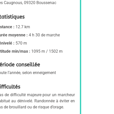
es Caugnous, 09320 Boussenac
tatistiques
istance :
12.7 km
urée moyenne :
4 h 30 de marche
énivelé :
570 m
ltitude min/max :
1095 m / 1502 m
ériode conseillée
oute l’année, selon enneigement
ifficultés
as de difficulté majeure pour un marcheur
abitué au dénivelé. Randonnée à éviter en
as de brouillard ou de risque d’orage.