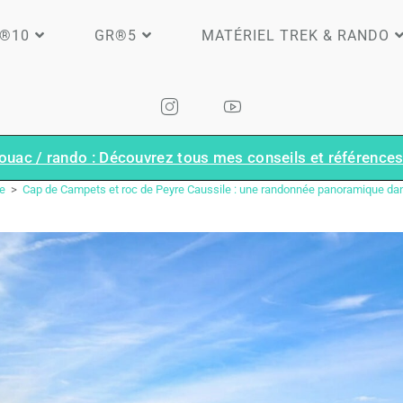
®10
GR®5
MATÉRIEL TREK & RANDO
ouac / rando : Découvrez tous mes conseils et références 
BLOG
e
>
Cap de Campets et roc de Peyre Caussile : une randonnée panoramique dans