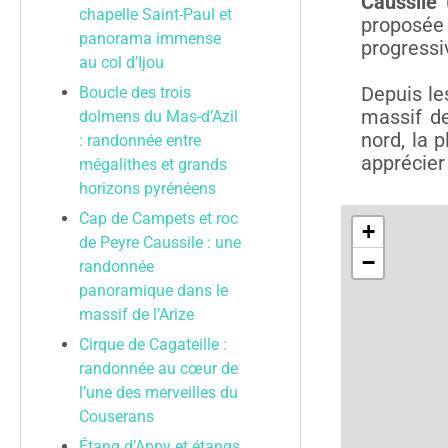
Caussile
chapelle Saint-Paul et
proposée
panorama immense
progressi
au col d’Ijou
Depuis le
Boucle des trois
massif de
dolmens du Mas-d’Azil
nord, la 
: randonnée entre
apprécier 
mégalithes et grands
horizons pyrénéens
Cap de Campets et roc
de Peyre Caussile : une
randonnée
panoramique dans le
massif de l’Arize
Cirque de Cagateille :
randonnée au cœur de
l’une des merveilles du
Couserans
Étang d’Appy et étangs