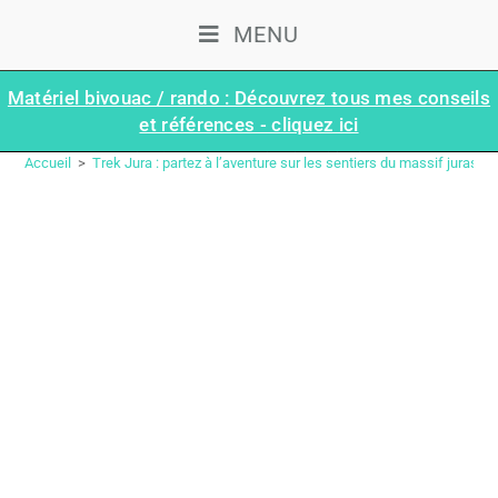
MENU
Matériel bivouac / rando : Découvrez tous mes conseils
et références - cliquez ici
ÉTAPE 14 : LES CRESSONNIÈRES – LES MOLUNES | TRAVERSÉE DU JURA (GR®5 – GTJ)
Accueil
>
Trek Jura : partez à l’aventure sur les sentiers du massif jurassi