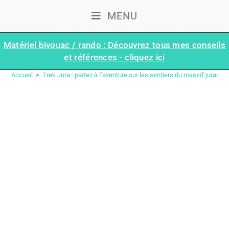
MENU
Matériel bivouac / rando : Découvrez tous mes conseils
et références - cliquez ici
ÉTAPE 16 : CRÊT AU MERLE – LÉLEX | TRAVERSÉE DU JURA (GR®5 – GTJ)
Accueil
>
Trek Jura : partez à l’aventure sur les sentiers du massif jurassi