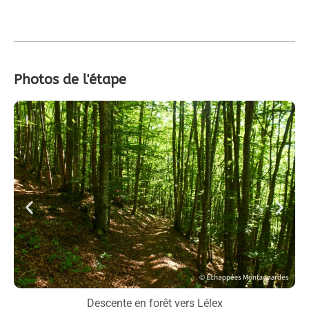
Photos de l'étape
Au
e,
Descente en forêt vers Lélex