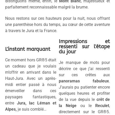
distinguons même, enfin, le
Mont Blanc
, majestueux et
parfaitement reconnaissable malgré la brume.
Nous restons sur ces hauteurs pour la nuit, nous offrant
une parenthèse hors du temps, au cœur de cette aventure
à travers le Jura et la France.
Impressions et
ressenti sur l'étape
L'instant marquant
du jour
Ce moment hors GR®5 était
Je manque de mots pour
un cadeau que je voulais
décrire ce que j’ai ressenti
m’offrir en arrivant dans le
sur ces crêtes aux
Haut-Jura. Avec un après-
panoramas fabuleux
.
midi entier passé à nous
J’aurais pu patienter encore
émerveiller dans ces
quelques heures et profiter
paysages fantastiques,
de la vue depuis le
crêt de
entre
Jura, lac Léman et
la Neige
ou le
Reculet
,
Alpes,
je suis comblé…
directement sur le GR®5.