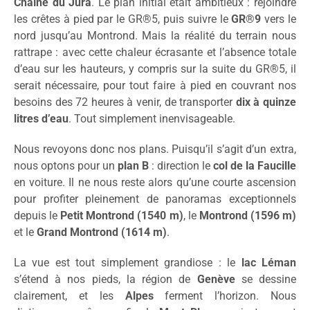
Chaîne du Jura
. Le plan initial était ambitieux : rejoindre
les crêtes à pied par le GR®5, puis suivre le
GR®9
vers le
nord jusqu’au Montrond. Mais la réalité du terrain nous
rattrape : avec cette chaleur écrasante et l’absence totale
d’eau sur les hauteurs, y compris sur la suite du GR®5, il
serait nécessaire, pour tout faire à pied en couvrant nos
besoins des 72 heures à venir, de transporter
dix à quinze
litres d’eau
. Tout simplement inenvisageable.
Nous revoyons donc nos plans. Puisqu’il s’agit d’un extra,
nous optons pour un
plan B
: direction le
col de la Faucille
en voiture. Il ne nous reste alors qu’une courte ascension
pour profiter pleinement de panoramas exceptionnels
depuis le
Petit Montrond (1540 m)
, le
Montrond (1596 m)
et le
Grand Montrond (1614 m)
.
La vue est tout simplement grandiose : le
lac Léman
s’étend à nos pieds, la région de
Genève
se dessine
clairement, et les
Alpes
ferment l’horizon. Nous