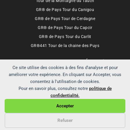
Tour de la Montagne du Tauch
GR® de Pays Tour du Canigou
GR® de Pays Tour de Cerdagne
GR® de Pays Tour du Capcir
GR® de Pays Tour du Carlit
GR®441 Tour de la chaine des Puys
Partenaires qui soutiennent Échappées
Montagnardes
Ce site utilise des cookies à des fins d'analyse et pour
améliorer votre expérience. En cliquant sur Accepter, vous
Boutique FFRandonnée
Lyophilisé & Co
consentez à l'utilisation de cookies.
Decathlon.fr
Hardloop.fr
Cimalp
Pour en savoir plus, consultez notre
politique de
ALPINISTE.FR
Booking.com
confidentialité.
Accepter
Mentions légales
Cookies
Refuser
Copyright 2026 - OceanWP Theme by OceanWP