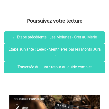
Poursuivez votre lecture
← Étape précédente : Les Molunes - Crêt au Merle
Étape suivante : Lélex - Menthières par les Monts Jura
→
Traversée du Jura : retour au guide complet