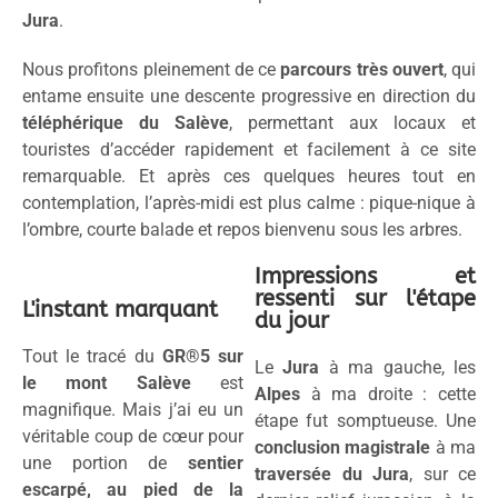
Jura
.
Nous profitons pleinement de ce
parcours très ouvert
, qui
entame ensuite une descente progressive en direction du
téléphérique du Salève
, permettant aux locaux et
touristes d’accéder rapidement et facilement à ce site
remarquable. Et après ces quelques heures tout en
contemplation, l’après-midi est plus calme : pique-nique à
l’ombre, courte balade et repos bienvenu sous les arbres.
Impressions et
ressenti sur l'étape
L'instant marquant
du jour
Tout le tracé du
GR®5 sur
Le
Jura
à ma gauche, les
le mont Salève
est
Alpes
à ma droite : cette
magnifique. Mais j’ai eu un
étape fut somptueuse. Une
véritable coup de cœur pour
conclusion magistrale
à ma
une portion de
sentier
traversée du Jura
, sur ce
escarpé, au pied de la