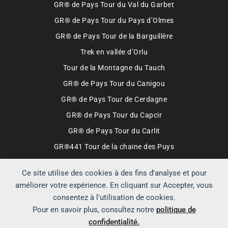
GR® de Pays Tour du Val du Garbet
GR® de Pays Tour du Pays d’Olmes
GR® de Pays Tour de la Barguillère
Trek en vallée d’Orlu
Tour de la Montagne du Tauch
GR® de Pays Tour du Canigou
GR® de Pays Tour de Cerdagne
GR® de Pays Tour du Capcir
GR® de Pays Tour du Carlit
GR®441 Tour de la chaine des Puys
Ce site utilise des cookies à des fins d'analyse et pour
Partenaires qui soutiennent Échappées
Montagnardes
améliorer votre expérience. En cliquant sur Accepter, vous
consentez à l'utilisation de cookies.
Boutique FFRandonnée
Lyophilisé & Co
Pour en savoir plus, consultez notre
politique de
Decathlon.fr
Hardloop.fr
Cimalp
confidentialité.