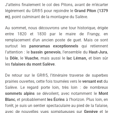
J’atteins finalement le col des Pitons, avant de m’écarter
légèrement du GR®5 pour rejoindre le
Grand Piton (1379
m)
, point culminant de la montagne du Salève.
Au sommet, nous découvrons une tour historique, érigée
entre 1820 et 1830 par le maire de Frangy, en
remplacement d’un ancien poste de guet. Mais ce sont
surtout les
panoramas exceptionnels
qui retiennent
l’attention : le
bassin genevois
, l’ensemble du
Haut-Jura
,
la
Dôle
, le
Vuache
, mais aussi le
lac Léman,
et bien sûr
les
falaises du mont Salève
.
De retour sur le GR®5, l’itinéraire traverse de superbes
prairies ouvertes, cette fois tournées vers le
versant est
du
Salève. Le regard porte loin, très loin : de nombreux
sommets alpins
se dévoilent, avec notamment le
Mont
Blanc
, et probablement
les Écrins
à l’horizon. Plus loin, en
forêt, je suis un sentier spectaculaire au pied de la falaise,
avec de nouvelles vues somptueuses sur
Genève
et le