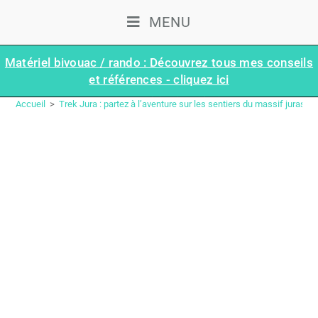
MENU
Matériel bivouac / rando : Découvrez tous mes conseils
et références - cliquez ici
ÉTAPE 21 : CHARLY – MONT SALÈVE | TRAVERSÉE DU JURA (GR®5 – GTJ)
Accueil
>
Trek Jura : partez à l’aventure sur les sentiers du massif jurassi